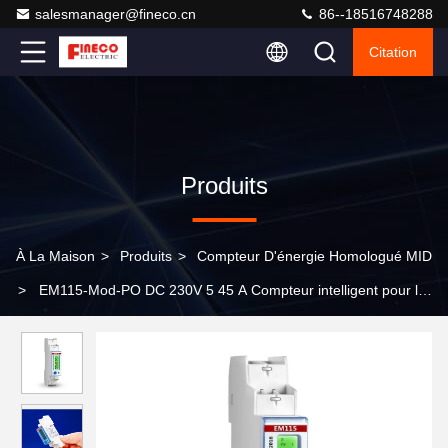
salesmanager@fineco.cn
86--18516748288
Citation
Produits
À La Maison
>
Produits
>
Compteur D'énergie Homologué MID
>
EM115-Mod-PO DC 230V 5 45 A Compteur intelligent pour la
surveillance de kWh kvarh kW kvar kVA PF Hz V A