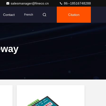
salesmanager@fineco.cn
86--18516748288
Contact
Citation
French
eway