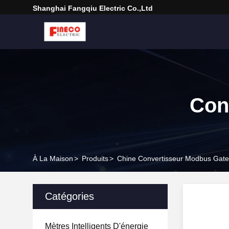
Shanghai Fangqiu Electric Co.,ltd
Con
À La Maison
>
Produits
>
Chine Convertisseur Modbus Gat
Catégories
Mètres Intelligents D'énergie