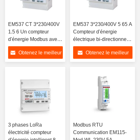
EM537 CT 3*230/400V
EM537 3*230/400V 5 65 A
1.5 6 Un compteur
Compteur d'énergie
d'énergie Modbus avec
électrique bi-directionnel à
certification CE et taux
trois phases -25 à 75
Obtenez le meilleur
Obtenez le meilleur
1-4
prix
prix
3 phases LoRa
Modbus RTU
électricité compteur
Communication EM115-
d'énergie intelligent 85-
Mod-WL 230V 5A