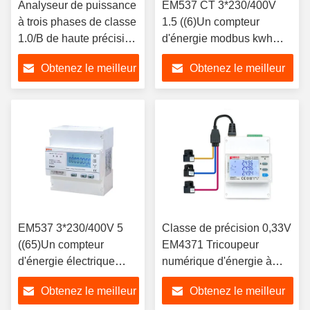
Analyseur de puissance
EM537 CT 3*230/400V
à trois phases de classe
1.5 ((6)Un compteur
1.0/B de haute précision
d'énergie modbus kwh
avec compteur à bobine
compteur modbus
Obtenez le meilleur
Obtenez le meilleur
Rogowski EM4374
compteur de puissance
prix
prix
EM537 3*230/400V 5
Classe de précision 0,33V
((65)Un compteur
EM4371 Tricoupeur
d'énergie électrique
numérique d'énergie à
bidirectionnel à trois
trois phases pour le
Obtenez le meilleur
Obtenez le meilleur
phases
compteur Rogowski