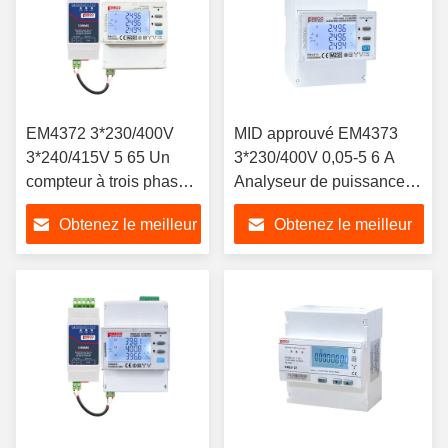
EM4372 3*230/400V
MID approuvé EM4373
3*240/415V 5 65 Un
3*230/400V 0,05-5 6 A
compteur à trois phases
Analyseur de puissance à
avec système de gestion
trois phases Affichage
Obtenez le meilleur
Obtenez le meilleur
de l'énergie Modbus
numérique
prix
prix