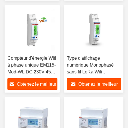
prix
prix
Compteur d'énergie Wifi
Type d'affichage
à phase unique EM115-
numérique Monophasé
Mod-WL DC 230V 45A
sans fil LoRa Wifi
pour la surveillance de
Compteur d'énergie 230V
Obtenez le meilleur
Obtenez le meilleur
l'énergie
5 6 A
prix
prix