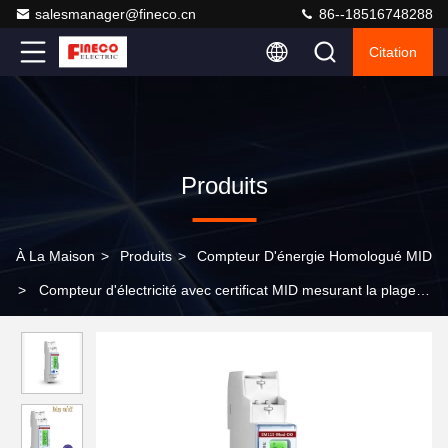
salesmanager@fineco.cn
86--18516748288
Citation
Produits
À La Maison
>
Produits
>
Compteur D'énergie Homologué MID
>
Compteur d'électricité avec certificat MID mesurant la plage
d'énergie 0-99999,9 KWh