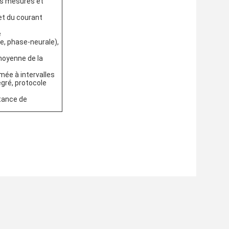
es mesurés et
et du courant
e
e, phase-neurale),
moyenne de la
mée à intervalles
gré, protocole
stance de