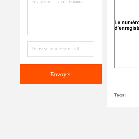
Le numér
d'enregis
Envoyer