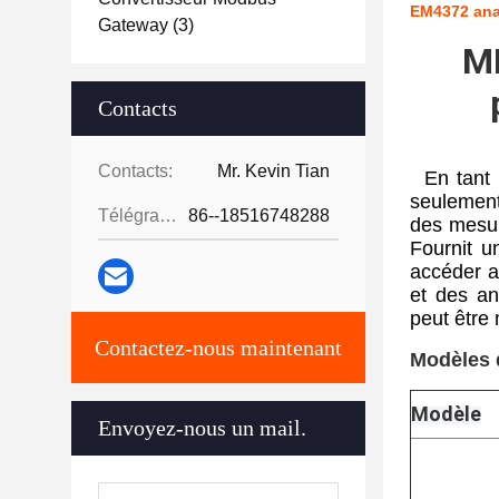
EM4372 ana
Gateway
(3)
MI
Contacts
Contacts:
Mr. Kevin Tian
En tant 
seulement
Télégramme:
86--18516748288
des mesure
Fournit u
accéder au
et des an
peut être
Contactez-nous maintenant
Modèles d
Modèle
Envoyez-nous un mail.