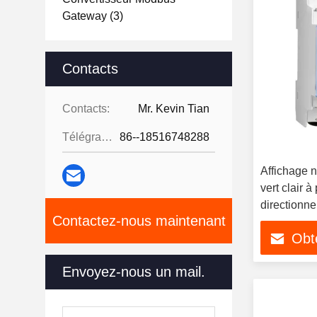
Gateway
(3)
Contacts
Contacts:
Mr. Kevin Tian
Télégramme:
86--18516748288
Affichage 
vert clair 
directionne
Contactez-nous maintenant
Obte
Envoyez-nous un mail.