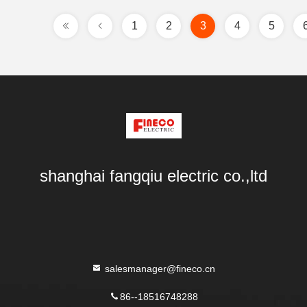
1
2
3
4
5
shanghai fangqiu electric co.,ltd
salesmanager@fineco.cn
86--18516748288