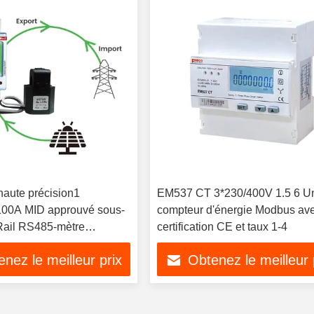
haute précision1
EM537 CT 3*230/400V 1.5 6 U
100A MID approuvé sous-
compteur d'énergie Modbus av
Rail RS485-mètre
certification CE et taux 1-4
telligent
nez le meilleur prix
Obtenez le meilleur 