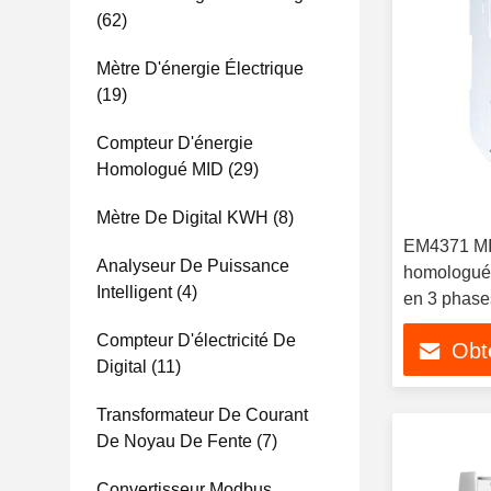
(62)
Mètre D'énergie Électrique
(19)
Compteur D'énergie
Homologué MID
(29)
Mètre De Digital KWH
(8)
EM4371 MID
Analyseur De Puissance
homologué,
Intelligent
(4)
en 3 phase
intelligen
Compteur D'électricité De
Obte
Digital
(11)
Transformateur De Courant
De Noyau De Fente
(7)
Convertisseur Modbus