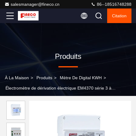
salesmanager@fineco.cn
86--18516748288
Citation
Produits
À La Maison
>
Produits
>
Mètre De Digital KWH
>
Électromètre de dérivation électrique EM4370 série 3 à
température de -25 à +75