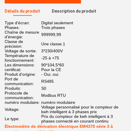
Détails du produit
Description du produit
Type d'écran:
Digital seulement
Phases:
Trois phases
Chaîne de mesure
999999,99
d'énergie:
Classe de
Une classe.1
précision:
Voltage de sortie:
3*230/400V
Température de
-25 à +75
fonctionnement:
Les dimensions:
90*104,5*60
certificat:
Pour la CE
Produit d'origine:
- Oui, oui.
Port de
RS485
communication:
Produits:
S0
Protocole de
Modbus RTU
communication:
numéro modulaire:
numéro modulaire
Voltage personnalisé pour le compteur de
Voltage:
kwh intelligent à 3 phases prix
Prix du compteur de kwh intelligent à 3
Le type:
phases connecté en courant continu
Électromètre de dérivation électrique EM4370 série 3 à