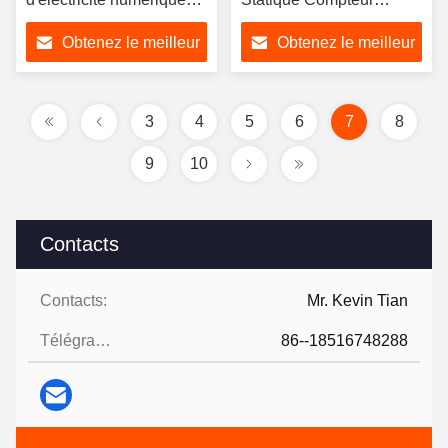
Hack avec type
d'énergie électrique OEM
Obtenez le meilleur
Obtenez le meilleur
d'affichage numérique
uniquement
prix
prix
3
4
5
6
7
8
9
10
Contacts
Contacts:
Mr. Kevin Tian
Télégramme:
86--18516748288