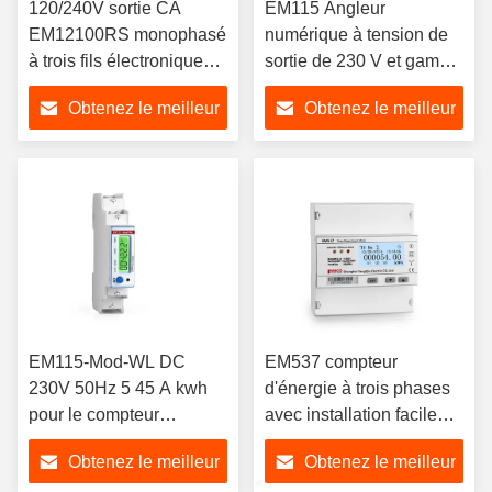
120/240V sortie CA
EM115 Angleur
EM12100RS monophasé
numérique à tension de
à trois fils électronique
sortie de 230 V et gamme
avec OEM
d'énergie de mesure de 5
Obtenez le meilleur
Obtenez le meilleur
45 A
prix
prix
EM115-Mod-WL DC
EM537 compteur
230V 50Hz 5 45 A kwh
d'énergie à trois phases
pour le compteur
avec installation facile
numérique uniquement
3*133/230V à
Obtenez le meilleur
Obtenez le meilleur
Modbus RTU Smart
3*230/400V 5 65 A