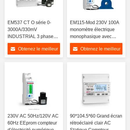
EM537 CT O série 0-
EM115-Mod 230V 100A
3000A/330mV
monomètre électrique
INDUSTRIAL 3 phases
monophasique avec
compteur de kWh MULTI
performance stable de
Obtenez le meilleur
Obtenez le meilleur
FUNCTION RS485
brouilleur
MODBUS RTU compteur
prix
prix
d'énergie intelligent
230V AC 50Hz/120V AC
90*104.5*60 Grand écran
60Hz EEprom compteur
rétroéclairé clair AC
d'électricité numérique
Statique Compteur