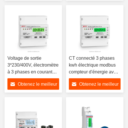
Wireless Lora
prix
prix
Voltage de sortie
CT connecté 3 phases
3*230/400V, électromètre
kwh électrique modbus
à 3 phases en courant
compteur d'énergie avec
continu de haute
courant nominal
Obtenez le meilleur
Obtenez le meilleur
précision avec brouilleur
personnalisé
prix
prix