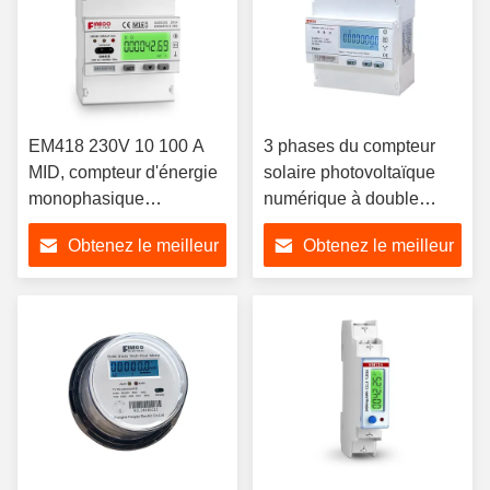
EM418 230V 10 100 A
3 phases du compteur
MID, compteur d'énergie
solaire photovoltaïque
monophasique
numérique à double
homologué avec
tarification
Obtenez le meilleur
Obtenez le meilleur
affichage numérique et
3*133/230V...3*230/400V
RS485
5 65 A -25 à 55
prix
prix