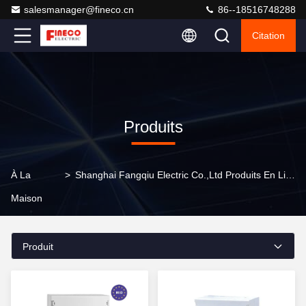
salesmanager@fineco.cn
86--18516748288
Citation
Produits
À La
>
Shanghai Fangqiu Electric Co.,ltd Produits En Ligne
Maison
Produit