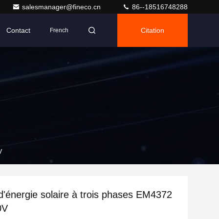
salesmanager@fineco.cn
86--18516748288
Contact
Citation
French
V
d'énergie solaire à trois phases EM4372
0V