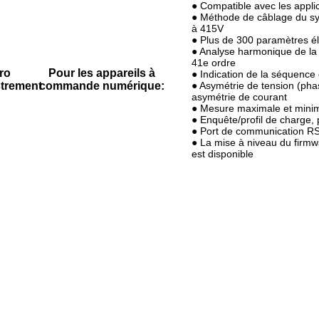
● Compatible avec les appli
● Méthode de câblage du sy
à 415V
● Plus de 300 paramètres él
● Analyse harmonique de la 
41e ordre
ro
Pour les appareils à
● Indication de la séquence
strement
commande numérique:
● Asymétrie de tension (ph
asymétrie de courant
● Mesure maximale et mini
● Enquête/profil de charge,
● Port de communication RS
● La mise à niveau du firmw
est disponible