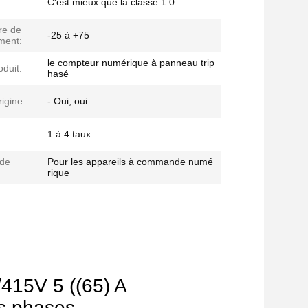
C'est mieux que la classe 1.0
re de
-25 à +75
ment:
le compteur numérique à panneau trip
duit:
hasé
rigine:
- Oui, oui.
1 à 4 taux
 de
Pour les appareils à commande numé
rique
415V 5 ((65) A
is phases