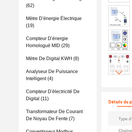
(62)
Mètre D'énergie Électrique
(19)
Compteur D'énergie
Homologué MID
(29)
Mètre De Digital KWH
(8)
Analyseur De Puissance
Intelligent
(4)
Compteur D'électricité De
Digital
(11)
Détails du 
Transformateur De Courant
De Noyau De Fente
(7)
Type d
Chaîne
Convertisseur Modbus