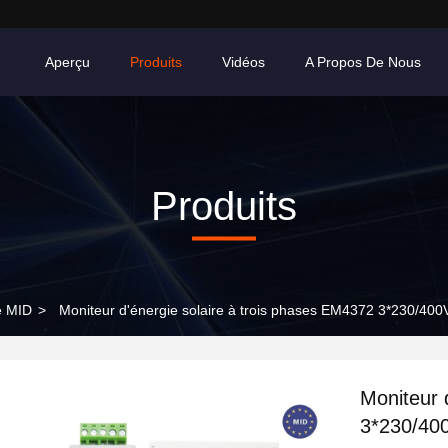
Aperçu
Produits
Vidéos
A Propos De Nous
Produits
é MID
>
Moniteur d'énergie solaire à trois phases EM4372 3*230/400
Moniteur 
3*230/40