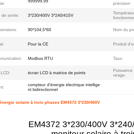
999999,99
ie:
précision:
Températu
 de sortie:
3*230/400V 3*240/415V
fonctionne
mensions:
90*104,5*60
Nom du pro
at:
Pour la CE
Produit d'o
munication:
Modbus RTU
Taux:
Puissance
 LCD:
écran LCD à matrice de points
virage:
compteur d'énergie électrique intellige
nt:
nt bidirectionnel
énergie solaire à trois phases EM4372 3*230/400V
EM4372 3*230/400V 3*240/
moniteur solaire à tro