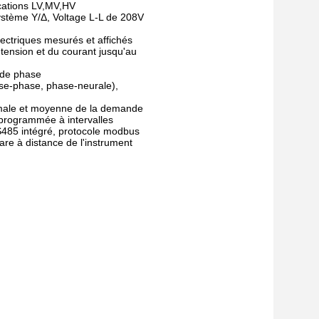
cations LV,MV,HV
stème Y/Δ, Voltage L-L de 208V
ectriques mesurés et affichés
tension et du courant jusqu'au
 de phase
ase-phase, phase-neurale),
male et moyenne de la demande
 programmée à intervalles
485 intégré, protocole modbus
are à distance de l'instrument