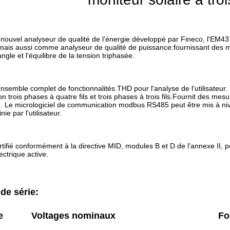
 nouvel analyseur de qualité de l'énergie développé par Fineco, l'EM4
mais aussi comme analyseur de qualité de puissance:fournissant des m
angle et l'équilibre de la tension triphasée.
ensemble complet de fonctionnalités THD pour l'analyse de l'utilisateur
on trois phases à quatre fils et trois phases à trois fils.Fournit des mes
on. Le micrologiciel de communication modbus RS485 peut être mis à ni
ie par l'utilisateur.
ifié conformément à la directive MID, modules B et D de l'annexe II, po
ectrique active.
de série:
e
Voltages nominaux
Fo