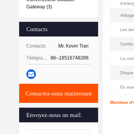
d'énerg
Gateway
(3)
Voltage
Contacts
Les di
Certific
Contacts:
Mr. Kevin Tian
Télégramme:
86--18516748288
La com
Disque
En ava
Contactez-nous maintenant
Moniteur d'
Envoyez-nous un mail.