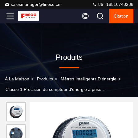
salesmanager@fineco.cn
86--18516748288
Citation
Produits
À La Maison
>
Produits
>
Mètres Intelligents D'énergie
>
Classe 1 Précision du compteur d'énergie à prise
multifonctionnelle ANSI pour la tension de sortie CA de 200A
120/240V