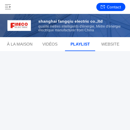
Contact
shanghai fangqiu electric co.,ltd
qualité mètres intelligents d'énergie, Mètre d'énergie
électrique manufacturer from China
À LA MAISON
VIDÉOS
PLAYLIST
WEBSITE